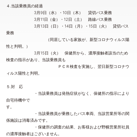
４.当該乗務員の経過
3月9日（水）・10日（木） 貸切バス乗務
3月11日（金）・12日（土） 路線バス乗務
3月13日（日）・14日（月）・15日（火） 貸切バス
乗務
（同居している家族が、新型コロナウィルス陽
性と判明。）
3月15日（火） 保健所から、濃厚接触者該当のため
検査の指示があり、当該乗務員も
ＰＣＲ検査を実施し、翌日新型コロナウ
ィルス陽性と判明。
５.対 応
・当該乗務員は発熱症状がなく、保健所の指示により
自宅待機中で
す
・当該乗務員が乗務したバス車両、当該営業所等の関
係施設は消毒済みです。
・保健所の調査の結果、お客様および野幌営業所社員
の濃厚接触者はございません。